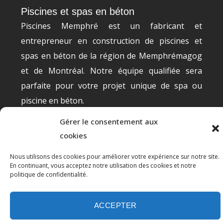
Piscines et spas en béton
Piscines Memphré est un fabricant et
entrepreneur en construction de piscines et
spas en béton de la région de Memphrémagog
et de Montréal. Notre équipe qualifiée sera
parfaite pour votre projet unique de spa ou
piscine en béton.
Gérer le consentement aux
Contacts
cookies
Président
Nous utilisons des cookies pour améliorer votre expérience sur notre site.
M. Daniel Desrosiers
En continuant, vous acceptez notre utilisation des cookies et notre
politique de confidentialité.
Téléphone
(819) 345-3983
ACCEPTER
Email