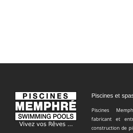
Piscines et spa
Piscines Memp
fabricant et en
construction de pi