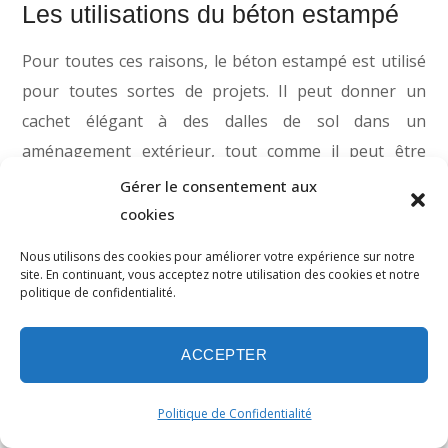
Les utilisations du béton estampé
Pour toutes ces raisons, le béton estampé est utilisé
pour toutes sortes de projets. Il peut donner un
cachet élégant à des dalles de sol dans un
aménagement extérieur, tout comme il peut être
utilisé pour la finition d’une terrasse de patio.
Gérer le consentement aux
cookies
Il s’adapte aussi très facilement aux entrées de
garage et aux balcons. Il peut même être utilisé à
Nous utilisons des cookies pour améliorer votre expérience sur notre
site. En continuant, vous acceptez notre utilisation des cookies et notre
l’intérieur pour donner un aspect plus chaleureux à
politique de confidentialité.
un plancher de béton, par exemple dans un garage,
un sous-sol ou même un local commercial.
ACCEPTER
Les trottoirs de piscines sont toutefois le type
d’installation où l’on retrouve le plus souvent le
Politique de Confidentialité
béton estampé. La flexibilité de son apparence